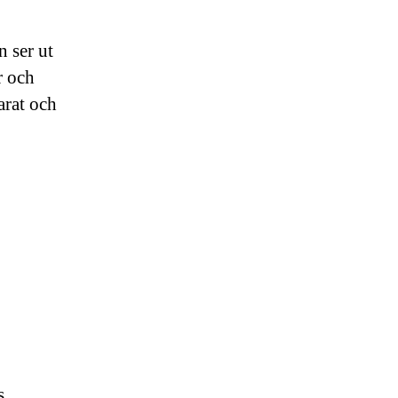
 ser ut
r och
arat och
s