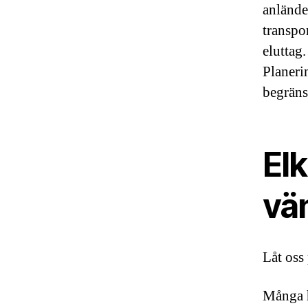
anlände
transpo
eluttag.
Planeri
begräns
Elk
vän
Låt oss
Många h