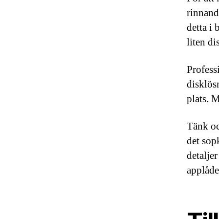
rinnand
detta i
liten di
Profess
disklös
plats. 
Tänk oc
det sop
detalje
applåde