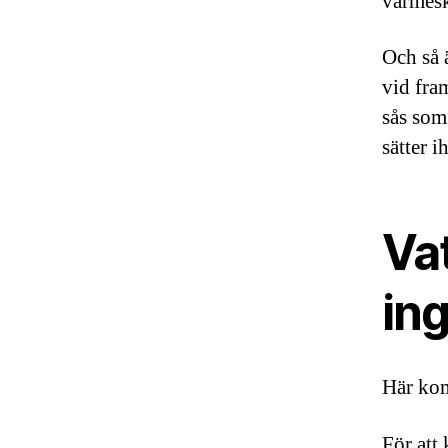
värmesk
Och så 
vid fra
sås som
sätter i
Vat
in
Här kom
För att