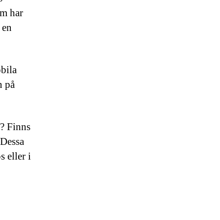
lm har
 en
bila
n på
n? Finns
 Dessa
 eller i