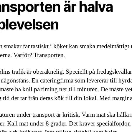
ansporten är halva
plevelsen
 smakar fantastiskt i köket kan smaka medelmåttigt 
terna. Varför? Transporten.
lms trafik är oberäknelig. Speciellt på fredagskvällar
a någonstans. En cateringfirma som levererar till hyrd
 måste ha koll på timing ner till minuten. De måste ve
 tid det tar från deras kök till din lokal. Med margina
turen under transport är kritisk. Varm mat ska hålla 
er. Kall mat under 8 grader. Det kräver specialfordo