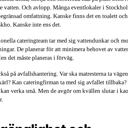
e vatten. Och avlopp. Många eventlokaler i Stockho
 begränsad omfattning. Kanske finns det en toalett och
skho. Kanske inte ens det.
ionella cateringteam tar med sig vattendunkar och mo
ningar. De planerar för att minimera behovet av vatte
Men det måste planeras i förväg.
kså på avfallshantering. Var ska matresterna ta väge
kärl? Kan cateringfirman ta med sig avfallet tillbaka?
r kan verka små. Men de avgör om kvällen slutar i kaos
r.