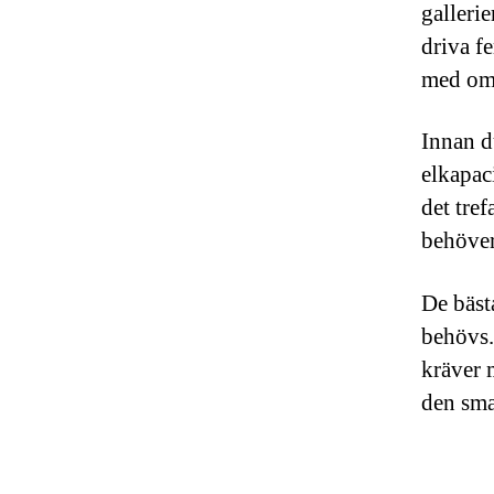
gallerie
driva f
med om 
Innan d
elkapac
det tref
behöver
De bäst
behövs.
kräver 
den sma