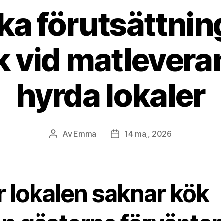
ka förutsättnin
k vid matleveran
hyrda lokaler
Av
Emma
14 maj, 2026
Inläggsförfattare
Inläggsdatum
r lokalen saknar kök