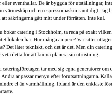
r eller eventhallar. De är byggda för utställningar, inte
em värmeskåp och en espressomaskin samtidigt. Jag ha
att säkringarna gått mitt under förrätten. Inte kul.
u bokar catering i Stockholm, ta reda på exakt vilken
itet lokalen har. Hur många ampere? Var sitter uttage
as? Det låter tekniskt, och det är det. Men din caterin
 veta detta för att kunna planera sin utrustning.
a cateringföretagen tar med sig egna generatorer om 
 Andra anpassar menyn efter förutsättningarna. Kalla
mindre el än varmhållning. Ibland är den enklaste lö
rtaste.