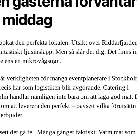
n gästerna förväntar
g middag
bokat den perfekta lokalen. Utsikt över Riddarfjärde
antastiskt ljusinsläpp. Men så slår det dig. Det finns i
te ens en mikrovågsugn.
 är verkligheten för många eventplanerare i Stockho
precis här som logistiken blir avgörande. Catering i
lm handlar nämligen inte bara om att laga god mat. 
 om att leverera den perfekt – oavsett vilka förutsättn
 erbjuder.
 sett det gå fel. Många gånger faktiskt. Varm mat som