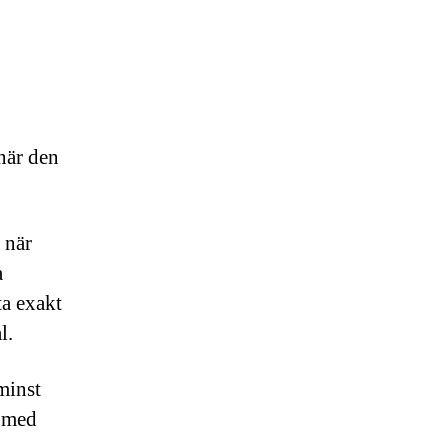
när den
 när
a
ta exakt
l.
minst
n med