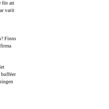
 för att
r varit
n? Finns
gfirma
det
 bufféer
sningen