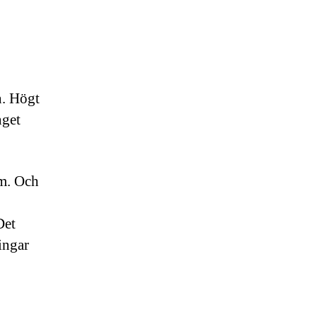
n. Högt
nget
lm. Och
Det
ingar