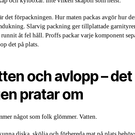
åp och kylboxar. Inte vilken skåpbil som helst.
är det förpackningen. Hur maten packas avgör hur den
mdukning. Slarvig packning ger tillplattade garnityre
 runnit åt fel håll. Proffs packar varje komponent sep
hop det på plats.
ten och avlopp – det
gen pratar om
mer något som folk glömmer. Vatten.
 kunna diska, skölja och förbereda mat på plats behöv