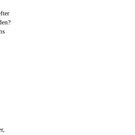
fter
aden?
ns
r,