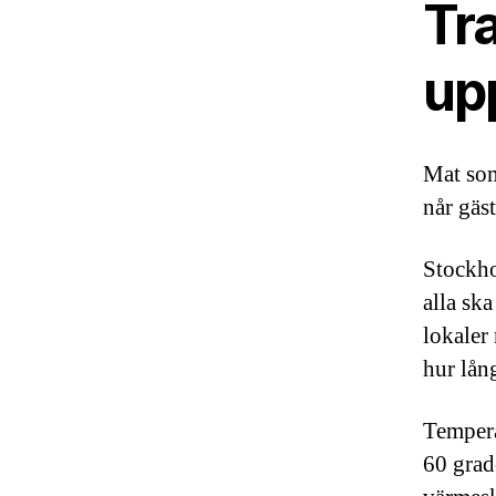
Tr
up
Mat som
når gäs
Stockho
alla sk
lokaler
hur lång
Tempera
60 grad