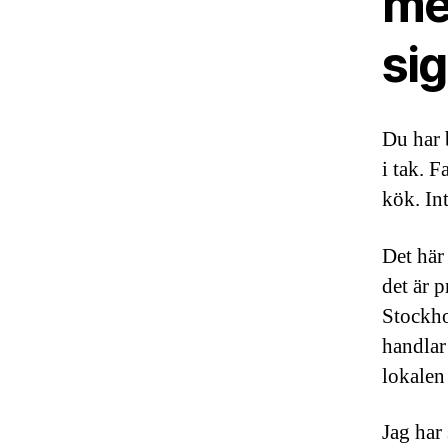
me
si
Du har 
i tak. F
kök. In
Det här
det är 
Stockho
handlar
lokalen
Jag har