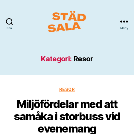
Sök
Meny
Städ
Sala
Kategori:
Resor
Kategorier
RESOR
Miljöfördelar med att
samåka i storbuss vid
evenemang