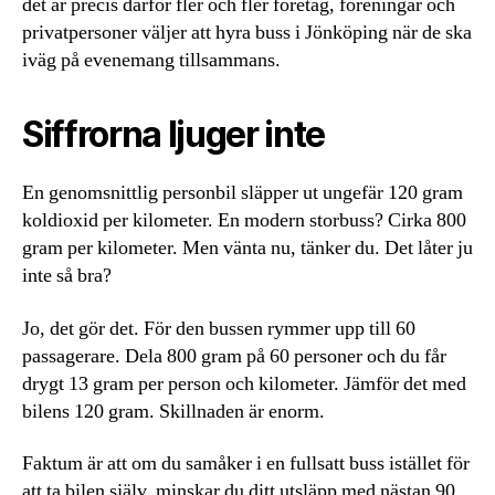
det är precis därför fler och fler företag, föreningar och
privatpersoner väljer att hyra buss i Jönköping när de ska
iväg på evenemang tillsammans.
Siffrorna ljuger inte
En genomsnittlig personbil släpper ut ungefär 120 gram
koldioxid per kilometer. En modern storbuss? Cirka 800
gram per kilometer. Men vänta nu, tänker du. Det låter ju
inte så bra?
Jo, det gör det. För den bussen rymmer upp till 60
passagerare. Dela 800 gram på 60 personer och du får
drygt 13 gram per person och kilometer. Jämför det med
bilens 120 gram. Skillnaden är enorm.
Faktum är att om du samåker i en fullsatt buss istället för
att ta bilen själv, minskar du ditt utsläpp med nästan 90