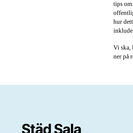
tips om
offentl
hur dett
inkluder
Vi ska,
ner på 
Städ Sala