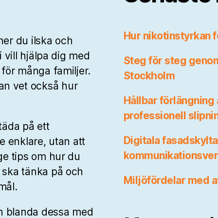
Hur nikotinstyrkan f
ner du ilska och
i vill hjälpa dig med
Steg för steg genom
 för många familjer.
Stockholm
an vet också hur
Hållbar förlängning
professionell slipni
täda på ett
Digitala fasadskylta
e enklare, utan att
kommunikationsverk
 ge tips om hur du
u ska tänka på och
Miljöfördelar med 
mål.
ch blanda dessa med