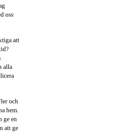
dag
ed oss
tiga att
tid?
n
 alla
licera
Fler och
ina hem.
n ge en
n att ge