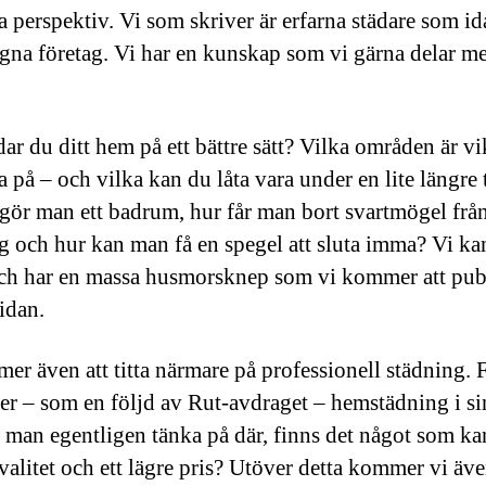
a perspektiv. Vi som skriver är erfarna städare som i
egna företag. Vi har en kunskap som vi gärna delar m
ar du ditt hem på ett bättre sätt? Vilka områden är vik
 på – och vilka kan du låta vara under en lite längre 
gör man ett badrum, hur får man bort svartmögel frå
g och hur kan man få en spegel att sluta imma? Vi kan
och har en massa husmorsknep som vi kommer att pub
idan.
er även att titta närmare på professionell städning. 
ljer – som en följd av Rut-avdraget – hemstädning i s
 man egentligen tänka på där, finns det något som ka
valitet och ett lägre pris? Utöver detta kommer vi äve