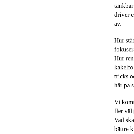
tänkbar
driver 
av.
Hur städ
fokusera
Hur ren
kakelfo
tricks 
här på s
Vi komm
fler vä
Vad ska
bättre k