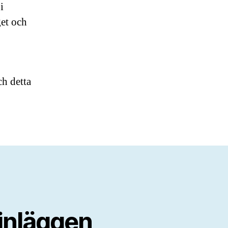
i
get och
ch detta
inläggen