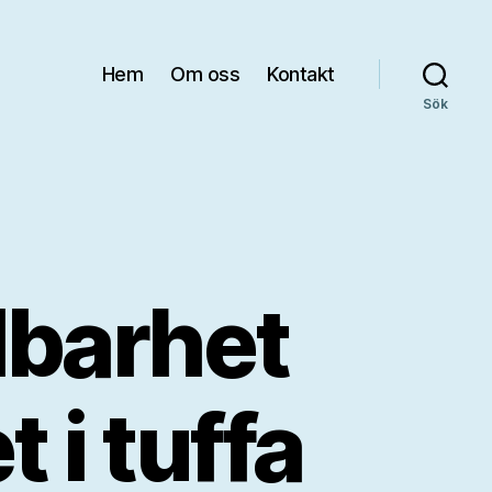
Hem
Om oss
Kontakt
Sök
lbarhet
 i tuffa