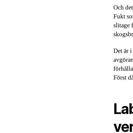
Och det
Fukt so
slitage
skogsbr
Det är 
avgörand
förhåll
Först d
La
ve