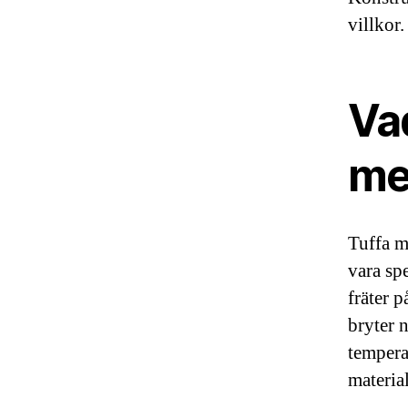
villkor.
Va
med
Tuffa m
vara sp
fräter 
bryter 
tempera
material