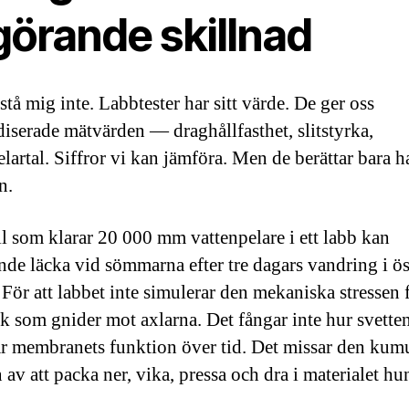
görande skillnad
tå mig inte. Labbtester har sitt värde. De ger oss
diserade mätvärden — draghållfasthet, slitstyrka,
elartal. Siffror vi kan jämföra. Men de berättar bara h
n.
til som klarar 20 000 mm vattenpelare i ett labb kan
ande läcka vid sömmarna efter tre dagars vandring i ö
 För att labbet inte simulerar den mekaniska stressen 
k som gnider mot axlarna. Det fångar inte hur svetten
r membranets funktion över tid. Det missar den kumu
 av att packa ner, vika, pressa och dra i materialet hu