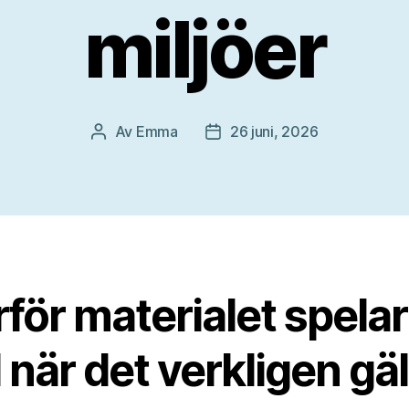
miljöer
Av
Emma
26 juni, 2026
Inläggsförfattare
Inläggsdatum
för materialet spelar
l när det verkligen gäl