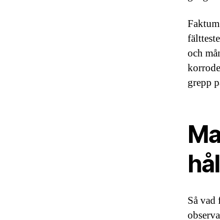
Faktum 
fälttes
och mån
korrode
grepp p
Mat
hål
Så vad 
observa