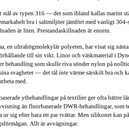
tt stål av typen 316 — det som ibland kallas marint s
emarkabelt bra i saltmiljöer jämfört med vanligt 304-s
llnaden är liten. Prestandaskillnaden är enorm.
, en ultrahögmolekylär polyeten, har visat sig nästan
 förhållande till sin vikt. Linor och väskmaterial i Dy
er behandling som skulle riva sönder nylon på nollt
 sina svagheter — det tål inte värme särskilt bra och k
 arbeta med.
baserade ytbehandlingar på textilier ger ofta bättre lå
vvisning än fluorbaserade DWR-behandlingar, som t
ta ur sig efter bara ett par tvättar. Men silikonet kan 
sförmågan. Allt är avvägningar.