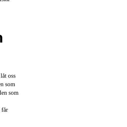
n
låt oss
ten som
llen som
 får