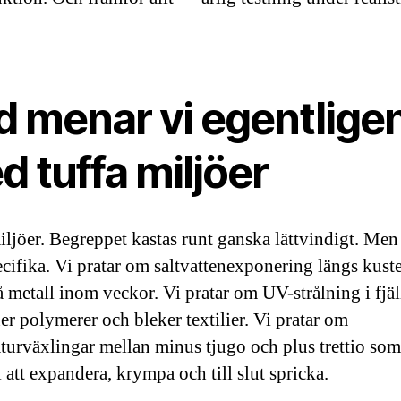
d menar vi egentlige
 tuffa miljöer
iljöer. Begreppet kastas runt ganska lättvindigt. Men 
ecifika. Vi pratar om saltvattenexponering längs kus
på metall inom veckor. Vi pratar om UV-strålning i fjä
ner polymerer och bleker textilier. Vi pratar om
turväxlingar mellan minus tjugo och plus trettio som
 att expandera, krympa och till slut spricka.