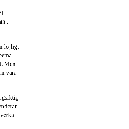
tål —
tål.
 löjligt
neema
id. Men
an vara
ngsiktig
enderar
påverka