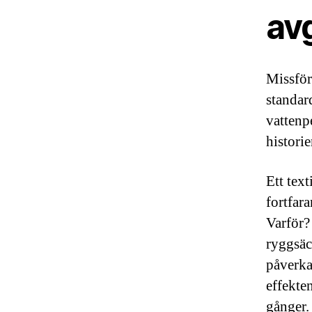
av
Missförs
standar
vattenp
historie
Ett tex
fortfar
Varför?
ryggsäc
påverka
effekten
gånger.