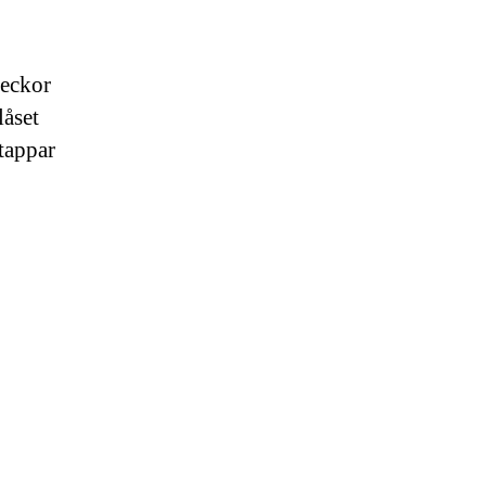
veckor
låset
tappar