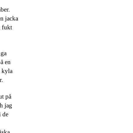
ber.
en jacka
 fukt
iga
på en
, kyla
r.
ut på
h jag
i de
iska