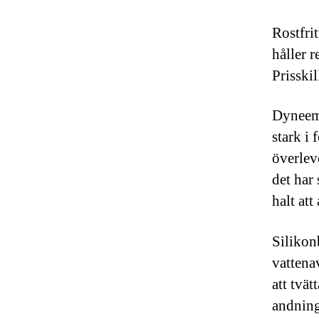
Rostfri
håller r
Prisski
Dyneema
stark i
överlev
det har
halt att
Silikon
vattena
att tvät
andning