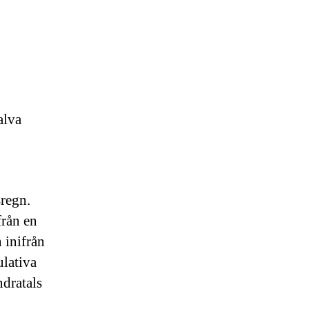
alva
sregn.
från en
 inifrån
lativa
ndratals