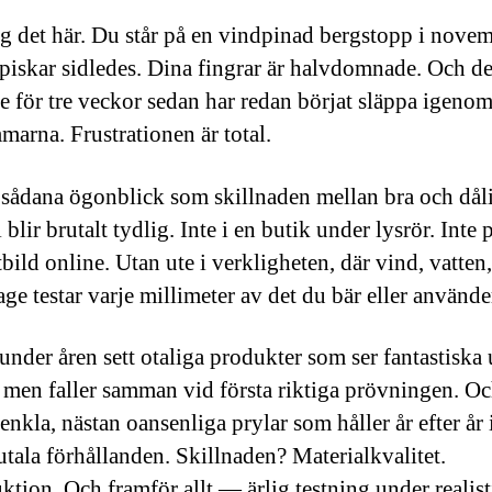
g det här. Du står på en vindpinad bergstopp i novem
piskar sidledes. Dina fingrar är halvdomnade. Och d
e för tre veckor sedan har redan börjat släppa igenom
marna. Frustrationen är total.
i sådana ögonblick som skillnaden mellan bra och dål
 blir brutalt tydlig. Inte i en butik under lysrör. Inte 
bild online. Utan ute i verkligheten, där vind, vatten
age testar varje millimeter av det du bär eller använde
under åren sett otaliga produkter som ser fantastiska 
 men faller samman vid första riktiga prövningen. Oc
 enkla, nästan oansenliga prylar som håller år efter år 
utala förhållanden. Skillnaden? Materialkvalitet.
ktion. Och framför allt — ärlig testning under realist