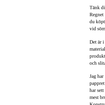
Tänk di
Regnet 
du köpt
vid söm
Det är 
material
produkt
och slit
Jag har 
pappret
har sett
mest br
Konstru