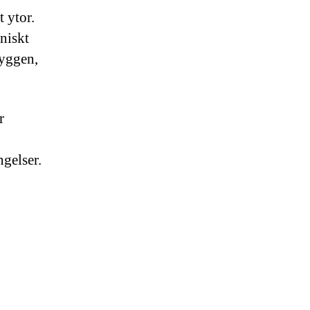
 ytor.
niskt
byggen,
r
ngelser.