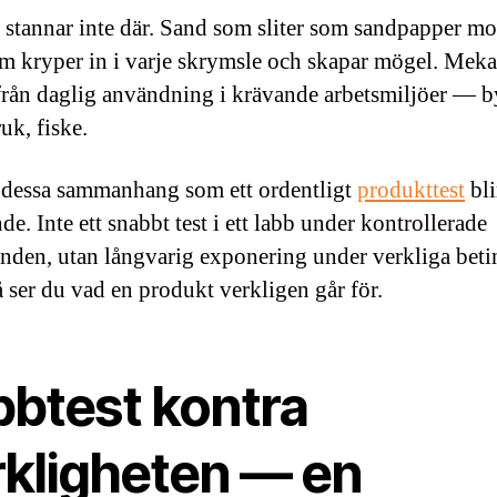
 stannar inte där. Sand som sliter som sandpapper mot
m kryper in i varje skrymsle och skapar mögel. Meka
 från daglig användning i krävande arbetsmiljöer — 
uk, fiske.
i dessa sammanhang som ett ordentligt
produkttest
bli
e. Inte ett snabbt test i ett labb under kontrollerade
anden, utan långvarig exponering under verkliga beti
å ser du vad en produkt verkligen går för.
bbtest kontra
rkligheten — en