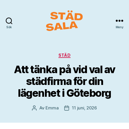
Sök
Meny
Städ
Sala
Kategorier
STÄD
Att tänka på vid val av
städfirma för din
lägenhet i Göteborg
Av
Emma
11 juni, 2026
Inläggsförfattare
Inläggsdatum