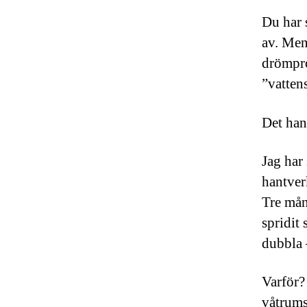
Du har 
av. Men
drömpro
”vatten
Det han
Jag har
hantverk
Tre mån
spridit 
dubbla –
Varför? 
våtrums