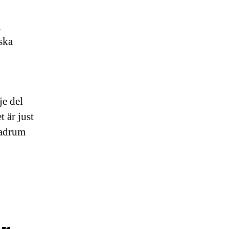
m
 ska
je del
 är just
badrum