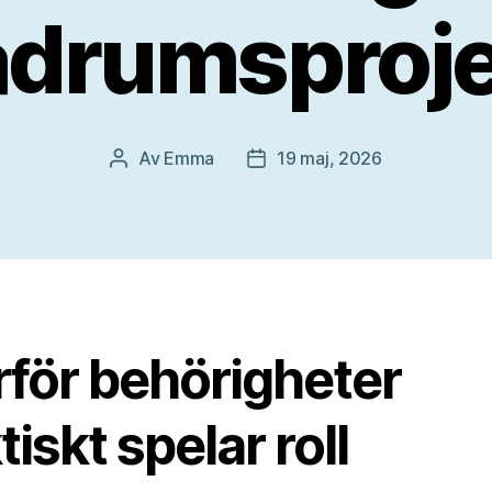
adrumsproje
Av
Emma
19 maj, 2026
Inläggsförfattare
Inläggsdatum
rför behörigheter
tiskt spelar roll