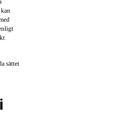
a
 kan
 med
enligt
kt
a sättet
i