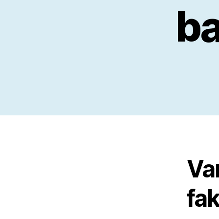
b
Va
fak