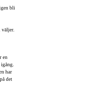
igen bli
 väljer.
r en
s igång.
en har
 på det