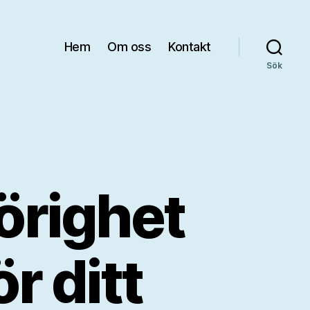
Hem
Om oss
Kontakt
Sök
hörighet
r ditt