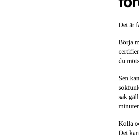
för
Det är f
Börja me
certifie
du möts
Sen kan
sökfunk
sak gäl
minuter 
Kolla o
Det kans