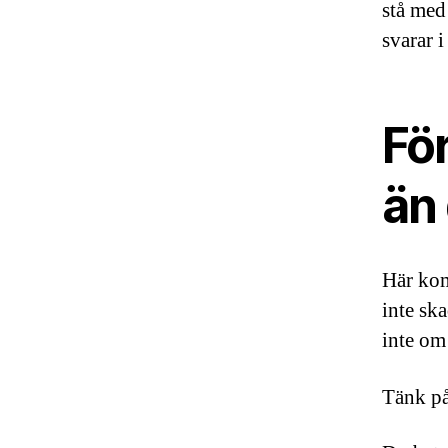
stå med
svarar i
Fö
än 
Här kom
inte ska
inte om
Tänk på