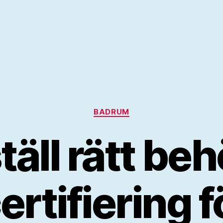
Kategorier
BADRUM
äll rätt be
ertifiering fö