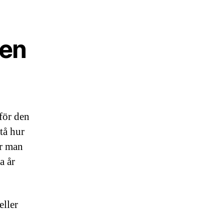
 en
 för den
tå hur
ur man
a år
eller