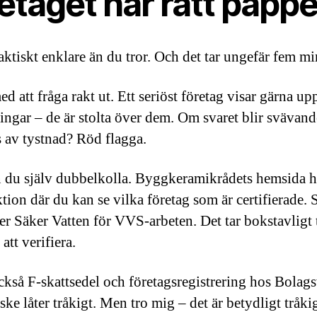
etaget har rätt pappe
aktiskt enklare än du tror. Och det tar ungefär fem mi
d att fråga rakt ut. Ett seriöst företag visar gärna up
ringar – de är stolta över dem. Om svaret blir svävand
 av tystnad? Röd flagga.
 du själv dubbelkolla. Byggkeramikrådets hemsida h
tion där du kan se vilka företag som är certifierade
ler Säker Vatten för VVS-arbeten. Det tar bokstavligt t
att verifiera.
ckså F-skattsedel och företagsregistrering hos Bolags
ke låter tråkigt. Men tro mig – det är betydligt tråkig