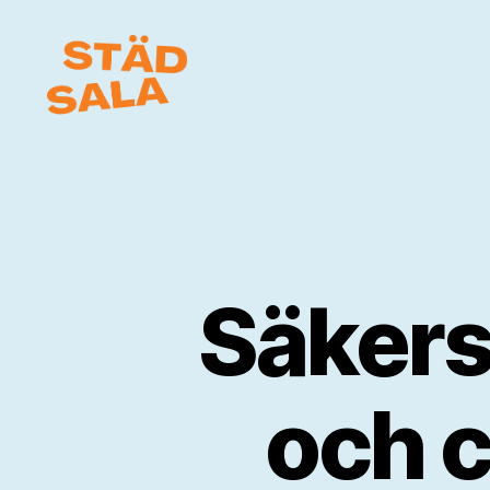
Städ
Sala
Säkerst
och c