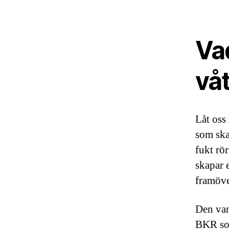
Va
vå
Låt oss
som ska
fukt rö
skapar 
framöve
Den van
BKR som