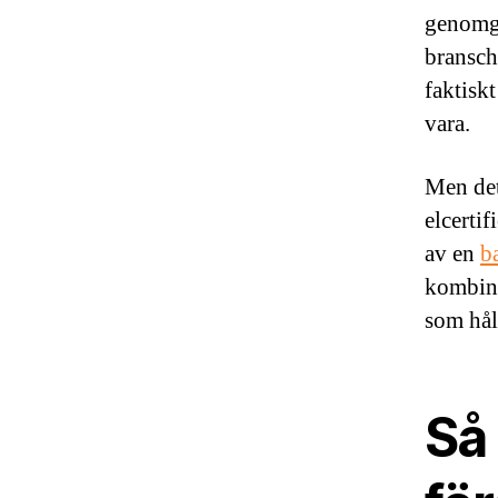
genomgå
bransch
faktiskt
vara.
Men det
elcertif
av en
b
kombina
som håll
Så 