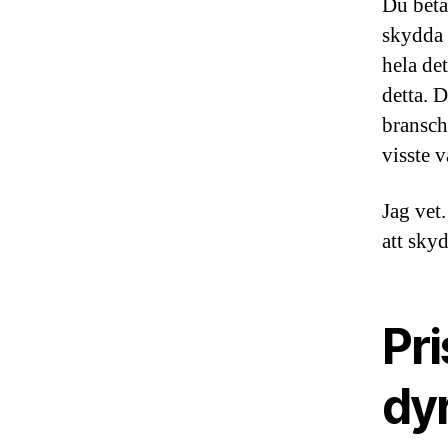
Du beta
skydda 
hela de
detta. D
bransch
visste 
Jag vet
att skyd
Pri
dyr