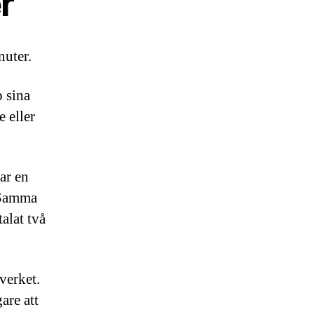
r
nuter.
p sina
e eller
ar en
. Samma
alat två
verket.
are att