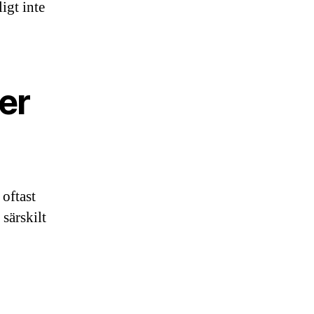
igt inte
er
oftast
 särskilt