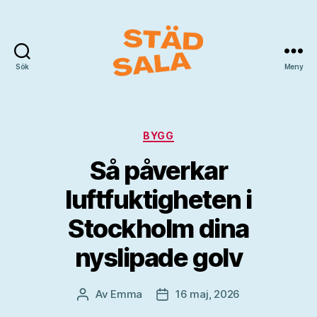
Sök
Meny
Städ
Sala
Kategorier
BYGG
Så påverkar
luftfuktigheten i
Stockholm dina
nyslipade golv
Av
Emma
16 maj, 2026
Inläggsförfattare
Inläggsdatum