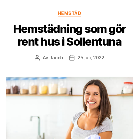
Kategorier
HEMSTÄD
Hemstädning som gör
rent hus i Sollentuna
Av
Jacob
25 juli, 2022
Inläggsförfattare
Inläggsdatum