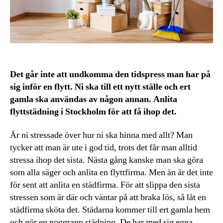
Det går inte att undkomma den tidspress man har på
sig inför en flytt. Ni ska till ett nytt ställe och ert
gamla ska användas av någon annan. Anlita
flyttstädning i Stockholm för att få ihop det.
Är ni stressade över hur ni ska hinna med allt? Man
tycker att man är ute i god tid, trots det får man alltid
stressa ihop det sista. Nästa gång kanske man ska göra
som alla säger och anlita en flyttfirma. Men än är det inte
för sent att anlita en städfirma. För att slippa den sista
stressen som är där och väntar på att braka lös, så låt en
städfirma sköta det. Städarna kommer till ert gamla hem
och gör en noggrann städning. De har med sig egna