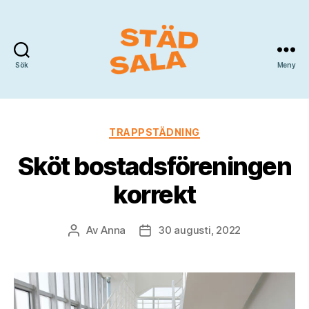
Sök
Meny
Städ
Sala
Kategorier
TRAPPSTÄDNING
Sköt bostadsföreningen
korrekt
Av
Anna
30 augusti, 2022
Inläggsförfattare
Inläggsdatum